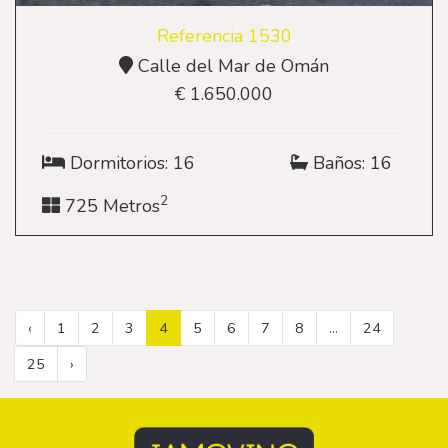
Referencia 1530
Calle del Mar de Omán
€ 1.650.000
Dormitorios: 16
Baños: 16
2
725 Metros
‹
1
2
3
4
5
6
7
8
...
24
25
›